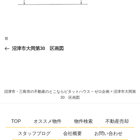
投
過
前
稿
去
沼津市大岡第30 区画図
ナ
の
ビ
投
稿
ゲ
ー
シ
沼津市・三島市の不動産のとこならピタットハウス – ゼロ企画
>
沼津市大岡第
ョ
30 区画図
ン
TOP
オススメ物件
物件検索
不動産売却
スタッフブログ
会社概要
お問い合わせ