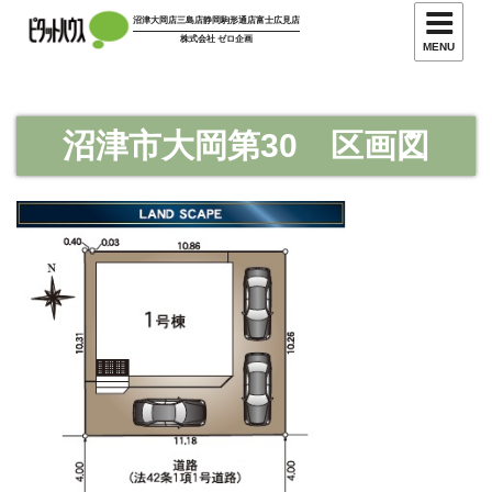
コ
沼津大岡店
三島店
静岡駒形通店
富士広見店
ン
株式会社 ゼロ企画
MENU
テ
ン
ツ
沼津市大岡第30 区画図
へ
ス
キ
ッ
プ