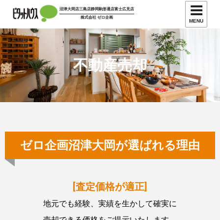
沼津大岡店
三島店
静岡駒形通店
富士広見店
株式会社 ゼロ企画
MENU
不動産売却
ゼロ企画沼津大岡が選ばれる理由
[査定価格が適正]
地元でも経験、実績を生かして確実に
売却できる価格をご提示いたします。