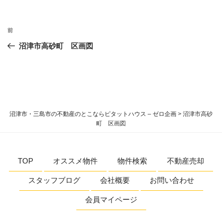
投
過
前
稿
去
沼津市高砂町 区画図
ナ
の
ビ
投
稿
ゲ
ー
シ
沼津市・三島市の不動産のとこならピタットハウス – ゼロ企画
>
沼津市高砂
ョ
町 区画図
ン
TOP
オススメ物件
物件検索
不動産売却
スタッフブログ
会社概要
お問い合わせ
会員マイページ