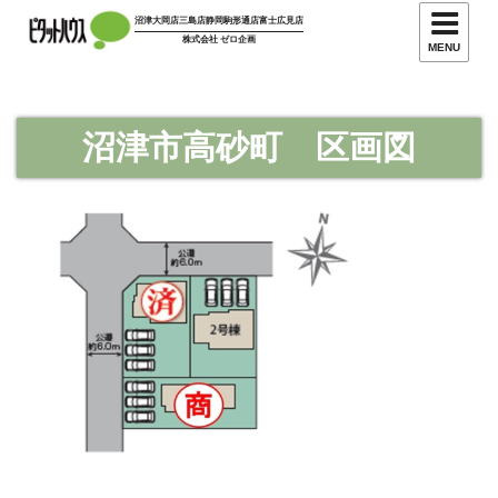
コ
沼津大岡店
三島店
静岡駒形通店
富士広見店
ン
株式会社 ゼロ企画
MENU
テ
ン
ツ
沼津市高砂町 区画図
へ
ス
キ
ッ
プ