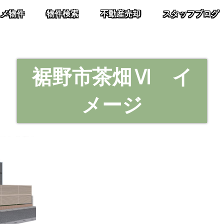
スメ物件
物件検索
不動産売却
スタッフブログ
裾野市茶畑Ⅵ イ
メージ