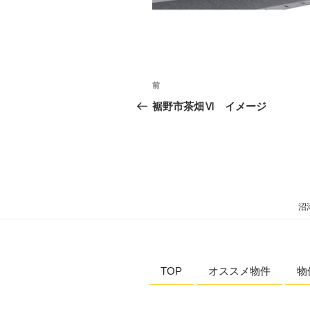
投
過
前
稿
去
裾野市茶畑Ⅵ イメージ
の
ナ
投
ビ
稿
ゲ
ー
沼
シ
ョ
TOP
オススメ物件
物
ン