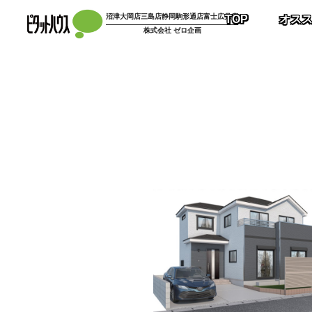
コ
沼津大岡店
三島店
静岡駒形通店
富士広見店
TOP
オス
ン
株式会社 ゼロ企画
テ
ン
ツ
へ
ス
キ
ッ
プ