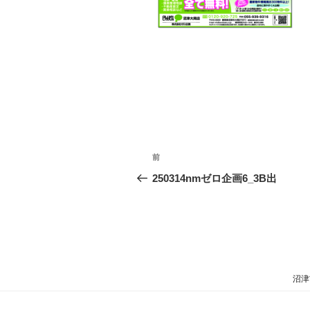
投
過
前
稿
去
250314nmゼロ企画6_3B出
の
ナ
投
ビ
稿
ゲ
ー
沼津
シ