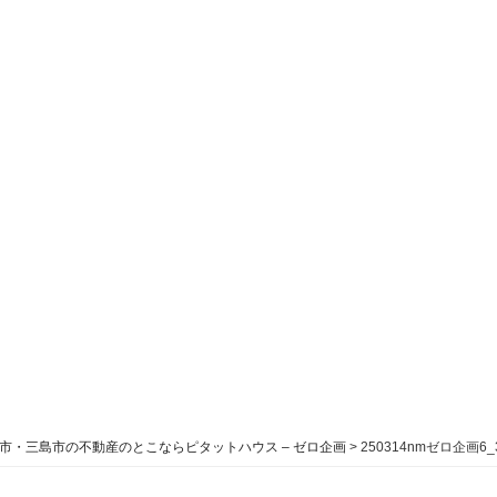
市・三島市の不動産のとこならピタットハウス – ゼロ企画
>
250314nmゼロ企画6