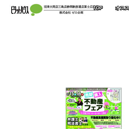
コ
沼津大岡店
三島店
静岡駒形通店
富士広見店
TOP
オス
ン
株式会社 ゼロ企画
テ
ン
ツ
へ
ス
キ
ッ
プ