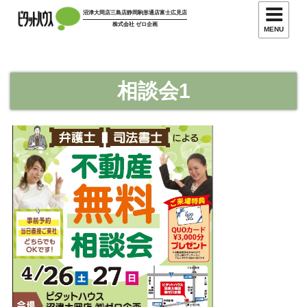
コ
沼津大岡店
三島店
静岡駒形通店
富士広見店
ン
株式会社 ゼロ企画
MENU
テ
ン
ツ
相談会1
へ
ス
キ
ッ
プ