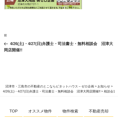
投
過
前
稿
去
4/26(土)・4/27(日)弁護士・司法書士・無料相談会 沼津大
ナ
の
岡店開催!!
ビ
投
稿
ゲ
ー
シ
ョ
沼津市・三島市の不動産のとこならピタットハウス – ゼロ企画
>
お知らせ
>
ン
4/26(土)・4/27(日)弁護士・司法書士・無料相談会 沼津大岡店開催!!
>
相談会1
TOP
オススメ物件
物件検索
不動産売却