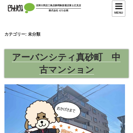
沼津大岡店
三島店
静岡駒形通店
富士広見店
株式会社 ゼロ企画
MENU
カテゴリー:
未分類
アーバンシティ真砂町 中
古マンション