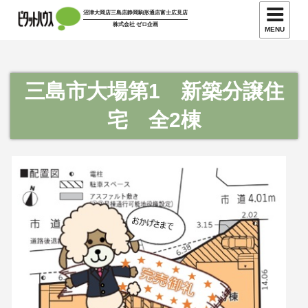
沼津大岡店
三島店
静岡駒形通店
富士広見店
株式会社 ゼロ企画
MENU
三島市大場第1 新築分譲住
宅 全2棟