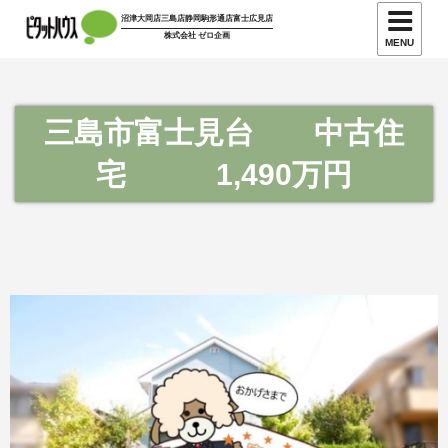
沼津大岡店
三島店
静岡駒形通店
富士広見店
株式会社 ゼロ企画
MENU
三島市富士見台 中古住
宅 1,490万円