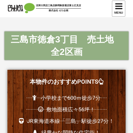
沼津大岡店
三島店
静岡駒形通店
富士広見店
株式会社 ゼロ企画
MENU
三島市徳倉3丁目 売土地
全2区画
本物件のおすすめPOINTS
小学校まで600ｍ徒歩7分
敷地面積広々56坪！
JR東海道本線「三島」駅徒歩27分！
緑豊かな閑静な住宅街！