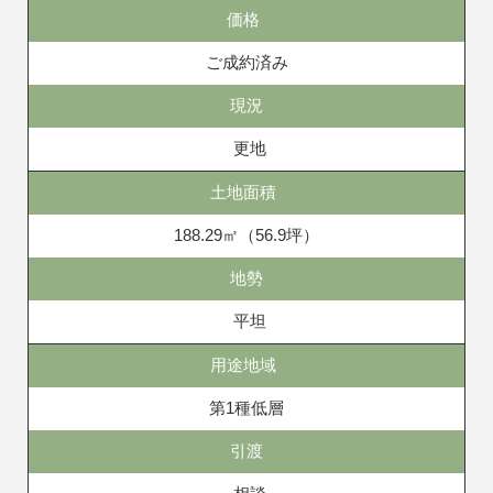
価格
ご成約済み
現況
更地
土地面積
188.29㎡（56.9坪）
地勢
平坦
用途地域
第1種低層
引渡