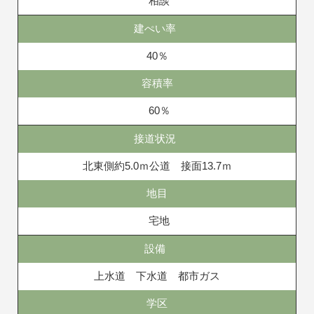
相談
建ぺい率
40％
容積率
60％
接道状況
北東側約5.0ｍ公道 接面13.7ｍ
地目
宅地
設備
上水道 下水道 都市ガス
学区