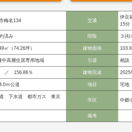
伊豆
市梅名134
交通
15分
約済み
間取
３(4
.49㎡（74.26坪）
建物面積
103
種中高層住居専用地域
引渡
相談
 ／ 156.86％
建物完成
202
4.0ｍ公道
地目
宅地
道 下水道 都市ガス 東京
学区
中郷
備考