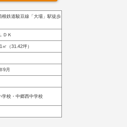
箱根鉄道駿豆線「大場」駅徒歩
)ＬＤＫ
.91㎡（31.42坪）
5年9月
小学校・中郷西中学校