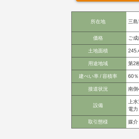
所在地
三島
価格
ご成
土地面積
245
用途地域
第2
建ぺい率 / 容積率
60％
接道状況
南側
上水
設備
電力
取引態様
媒介