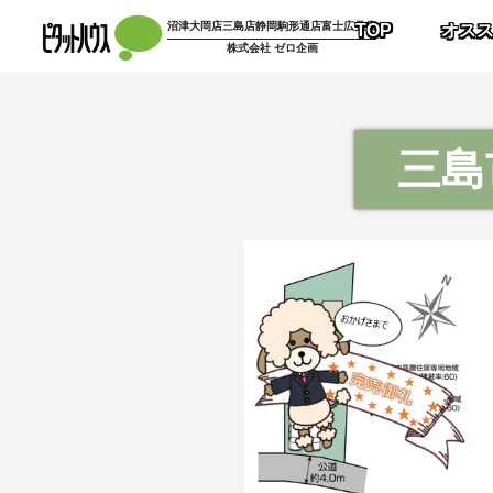
沼津大岡店
三島店
静岡駒形通店
富士広見店
TOP
オス
株式会社 ゼロ企画
三島