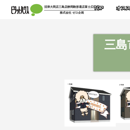
沼津大岡店
三島店
静岡駒形通店
富士広見店
TOP
オス
株式会社 ゼロ企画
三島