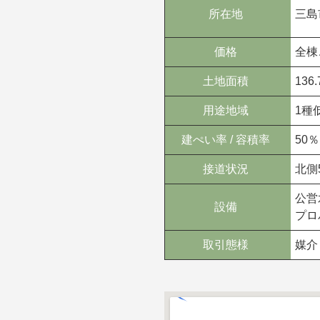
所在地
三島
価格
全棟
土地面積
136
用途地域
1種
建ぺい率 / 容積率
50％
接道状況
北側
公営
設備
プロ
取引態様
媒介