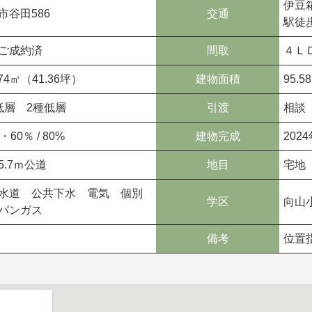
伊豆
市谷田586
交通
駅徒
ご成約済
間取
４Ｌ
.74㎡（41.36坪）
建物面積
95.
低層 2種低層
引渡
相談
・60％ / 80%
建物完成
202
5.7ｍ公道
地目
宅地
水道 公共下水 電気 個別
学区
向山
パンガス
備考
位置指