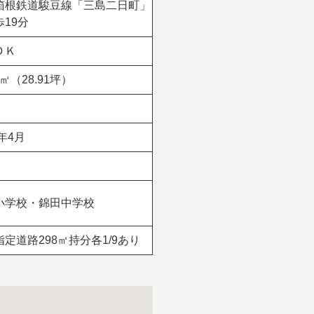
箱根鉄道駿豆線「三島二日町」
歩19分
ＤＫ
58㎡（28.91坪）
4年4月
小学校・錦田中学校
定道路298㎡持分各1/9あり