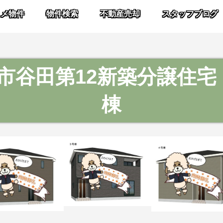
スメ物件
物件検索
不動産売却
スタッフブログ
市谷田第12新築分譲住宅
棟