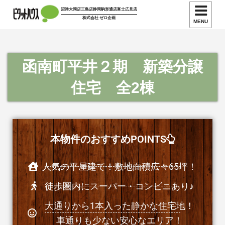
沼津大岡店
三島店
静岡駒形通店
富士広見店
株式会社 ゼロ企画
MENU
函南町平井２期 新築分譲
住宅 全2棟
本物件のおすすめPOINTS
人気の平屋建て！敷地面積広々65坪！
徒歩圏内にスーパー・コンビニあり♪
大通りから1本入った静かな住宅地！
車通りも少ない安心なエリア！