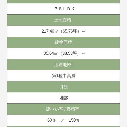
３ＳＬＤＫ
土地面積
217.40㎡（65.76坪）～
建物面積
95.64㎡（38.93坪）～
用途地域
第1種中高層
引渡
相談
建ぺい率 / 容積率
60％ ／ 150％