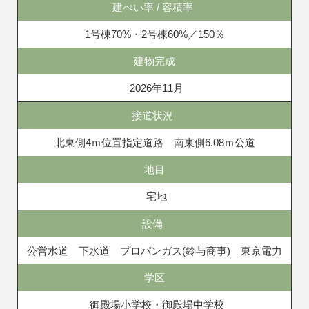
建ぺい率 / 容積率
1号棟70%・2号棟60%／150％
建物完成
2026年11月
接道状況
北東側4ｍ位置指定道路 南東側6.08ｍ公道
地目
宅地
設備
公営水道 下水道 プロパンガス(鈴与商事) 東京電力
学区
御殿場小学校・御殿場中学校