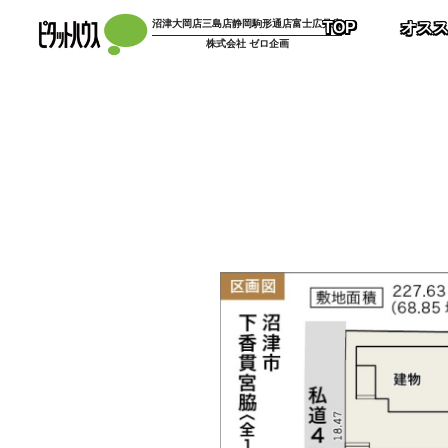
コ
沼津大岡店
三島店
静岡駒形通店
富士広見店
TOP
オス
ン
株式会社 ゼロ企画
テ
ン
ツ
へ
ス
キ
ッ
プ