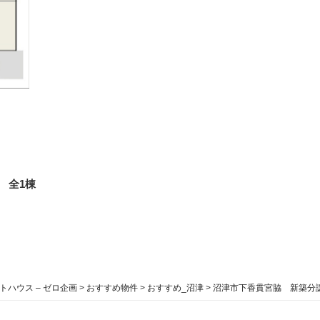
 全1棟
ハウス – ゼロ企画
>
おすすめ物件
>
おすすめ_沼津
>
沼津市下香貫宮脇 新築分