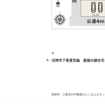
投
過
前
稿
去
沼津市下香貫宮脇 新築分譲住宅
の
ナ
投
ビ
稿
ゲ
ー
沼津市・三島市の不動産のとこならピタット
シ