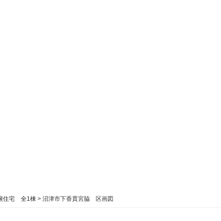
譲住宅 全1棟
>
沼津市下香貫宮脇 区画図