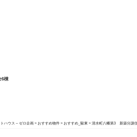
6棟
ハウス – ゼロ企画
>
おすすめ物件
>
おすすめ_駿東
>
清水町八幡第3 新築分譲