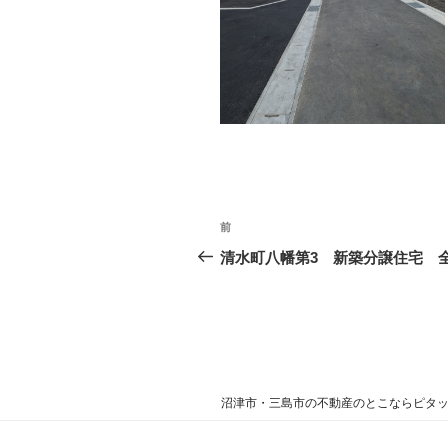
投
過
前
稿
去
清水町八幡第3 新築分譲住宅 全
の
ナ
投
ビ
稿
ゲ
ー
沼津市・三島市の不動産のとこならピタット
シ