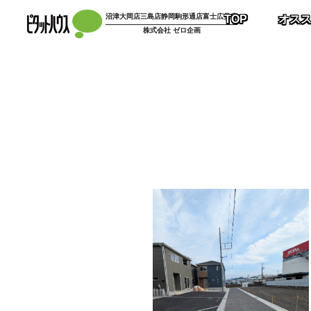
コ
沼津大岡店
三島店
静岡駒形通店
富士広見店
TOP
オス
ン
株式会社 ゼロ企画
テ
ン
ツ
へ
ス
キ
ッ
プ