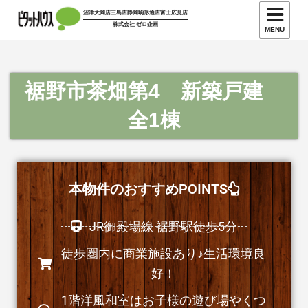
沼津大岡店
三島店
静岡駒形通店
富士広見店
株式会社 ゼロ企画
MENU
裾野市茶畑第4 新築戸建
全1棟
本物件のおすすめPOINTS
JR御殿場線 裾野駅徒歩5分
徒歩圏内に商業施設あり♪生活環境良
好！
1階洋風和室はお子様の遊び場やくつ