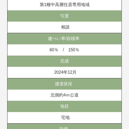
第1種中高層住居専用地域
引渡
相談
建ぺい率/容積率
60％ / 150％
完成
2024年12月
接道状況
北側約4ｍ公道
地目
宅地
設備