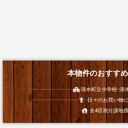
本物件のおすすめP
清水町立小学校･清
日々のお買い物
全4区画分譲地残