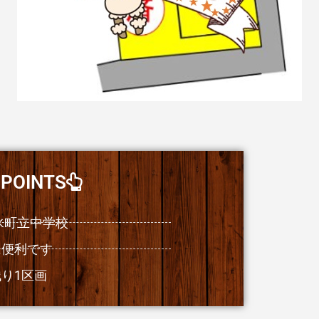
OINTS
水町立中学校
に便利です
り1区画