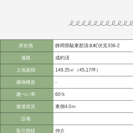
所在地
静岡県駿東郡清水町伏見336-2
価格
成約済
土地面積
149.35㎡（45.17坪）
建物構造
-
建ぺい率
60％
接道状況
東側4.0ｍ
設備
取引態様
仲介