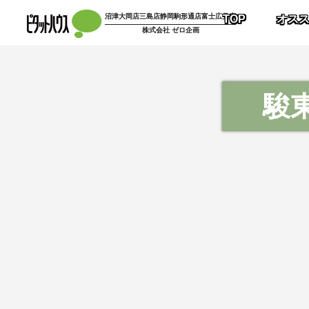
沼津大岡店
三島店
静岡駒形通店
富士広見店
TOP
オス
株式会社 ゼロ企画
駿