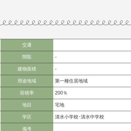
交通
間取
-
建物面積
-
用途地域
第一種住居地域
容積率
200％
地目
宅地
学区
清水小学校･清水中学校
備考