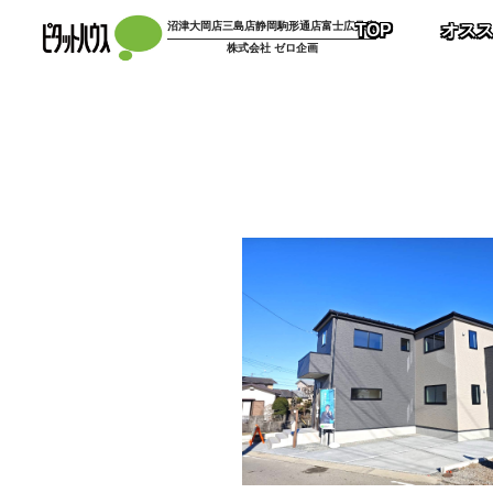
コ
沼津大岡店
三島店
静岡駒形通店
富士広見店
TOP
オス
ン
株式会社 ゼロ企画
テ
ン
ツ
へ
ス
キ
ッ
プ