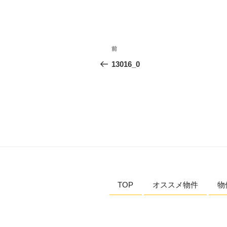
投
過
前
稿
去
13016_0
の
ナ
投
ビ
稿
ゲ
ー
シ
ョ
TOP
オススメ物件
物
ン