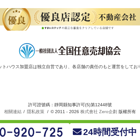
ットハウス加盟店は独立自営であり、各店舗の責任のもと運営をしてお
許可證號碼：靜岡縣知事許可(5)第12448號
相關連結
隱私政策
© 2011 - 2026
株式會社 Zero企劃
版權所有
24時間受付中