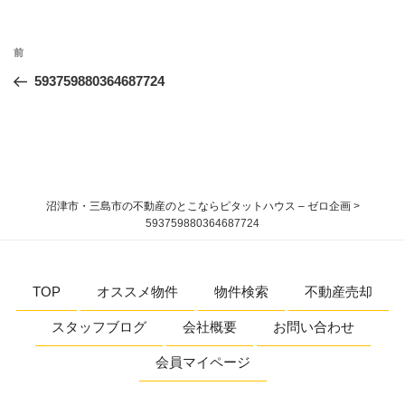
投
過
前
稿
去
593759880364687724
ナ
の
ビ
投
稿
ゲ
ー
シ
沼津市・三島市の不動産のとこならピタットハウス – ゼロ企画
>
ョ
593759880364687724
ン
TOP
オススメ物件
物件検索
不動産売却
スタッフブログ
会社概要
お問い合わせ
会員マイページ