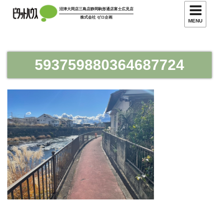
コ
沼津大岡店
三島店
静岡駒形通店
富士広見店
ン
株式会社 ゼロ企画
MENU
テ
ン
ツ
593759880364687724
へ
ス
キ
ッ
プ