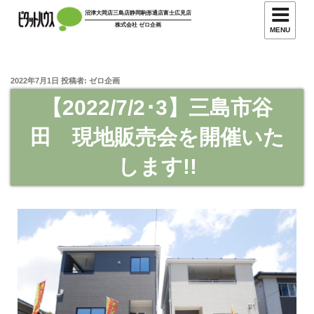
沼津大岡店
三島店
静岡駒形通店
富士広見店
株式会社 ゼロ企画
MENU
2022年7月1日
投稿者:
ゼロ企画
【2022/7/2･3】三島市谷
田 現地販売会を開催いた
します!!