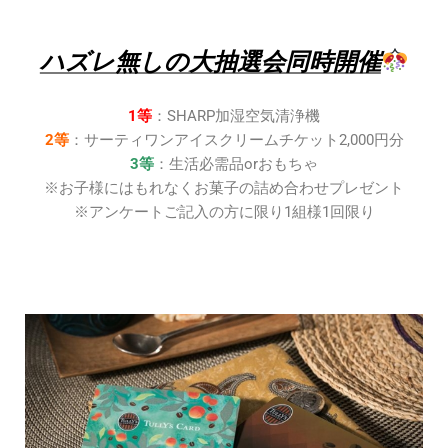
ハズレ無しの大抽選会同時開催
1等
：SHARP加湿空気清浄機
2等
：サーティワンアイスクリームチケット2,000円分
3等
：生活必需品orおもちゃ
※お子様にはもれなくお菓子の詰め合わせプレゼント
※アンケートご記入の方に限り1組様1回限り