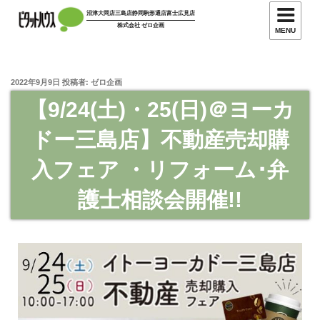
沼津大岡店
三島店
静岡駒形通店
富士広見店
株式会社 ゼロ企画
MENU
2022年9月9日
投稿者:
ゼロ企画
【9/24(土)・25(日)＠ヨーカ
ドー三島店】不動産売却購
入フェア ・リフォーム･弁
護士相談会開催!!