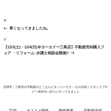
前
寒くなってきましたね。
次
【12/3(土)・12/4(日)＠ヨーカドー三島店】不動産売却購入フ
ェア ・リフォーム･弁護士相談会開催!!
沼津市・三島市の不動産のとこならピタットハウス – ゼロ企画
>
スタッフブロ
グ
>
南伊豆へ釣りに行ってきました
TOP
オススメ物件
物件検索
不動産売却