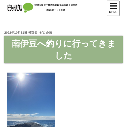
沼津大岡店
三島店
静岡駒形通店
富士広見店
株式会社 ゼロ企画
MENU
2022年10月31日
投稿者:
ゼロ企画
南伊豆へ釣りに行ってきま
した