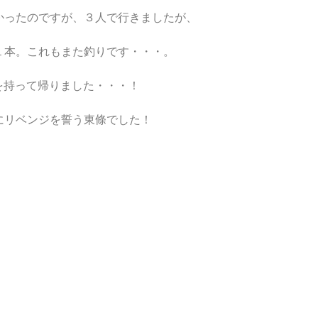
かったのですが、３人で行きましたが、
１本。これもまた釣りです・・・。
オを持って帰りました・・・！
にリベンジを誓う東條でした！