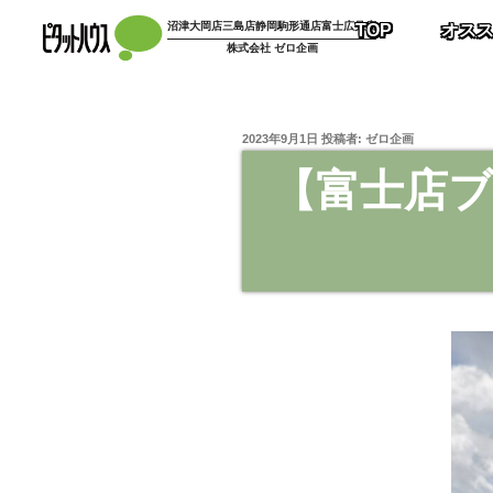
沼津大岡店
三島店
静岡駒形通店
富士広見店
TOP
オス
株式会社 ゼロ企画
2023年9月1日
投稿者:
ゼロ企画
【富士店