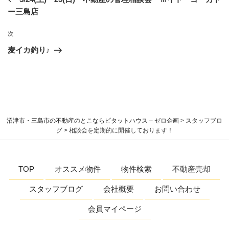
ナ
の
ー三島店
ビ
投
稿
ゲ
次
次
の
ー
麦イカ釣り♪
投
シ
稿
ョ
ン
沼津市・三島市の不動産のとこならピタットハウス – ゼロ企画
>
スタッフブロ
グ
>
相談会を定期的に開催しております！
TOP
オススメ物件
物件検索
不動産売却
スタッフブログ
会社概要
お問い合わせ
会員マイページ