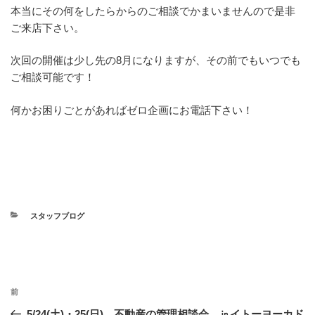
本当にその何をしたらからのご相談でかまいませんので是非
ご来店下さい。
次回の開催は少し先の8月になりますが、その前でもいつでも
ご相談可能です！
何かお困りごとがあればゼロ企画にお電話下さい！
カ
スタッフブログ
テ
ゴ
リ
ー
投
過
前
稿
去
5/24(土)・25(日) 不動産の管理相談会 ㏌イトーヨーカド