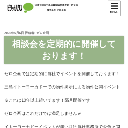
コ
沼津大岡店
三島店
静岡駒形通店
富士広見店
ン
株式会社 ゼロ企画
MENU
テ
ン
ツ
投
2025年6月6日
投稿者:
ゼロ企画
へ
稿
相談会を定期的に開催して
日:
ス
キ
おります！
ッ
プ
ゼロ企画では定期的に自社でイベントを開催しております！
三島イトーヨーカドーでの物件掲示による物件公開イベント
※これは10年以上続いてます！隔月開催です
ゼロ企画はこれだけでは満足しませんｗ
イトーヨーカドーイベントが無い月は自社事務所で今色々問