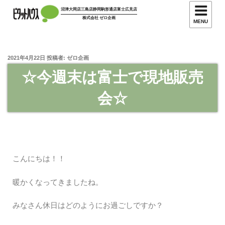
沼津大岡店
三島店
静岡駒形通店
富士広見店
株式会社 ゼロ企画
MENU
2021年4月22日
投稿者:
ゼロ企画
☆今週末は富士で現地販売
会☆
こんにちは！！
暖かくなってきましたね。
みなさん休日はどのようにお過ごしですか？