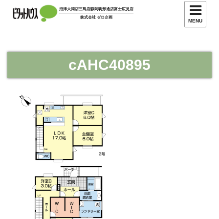
コ
沼津大岡店
三島店
静岡駒形通店
富士広見店
ン
株式会社 ゼロ企画
MENU
テ
ン
ツ
cAHC40895
へ
ス
キ
ッ
プ