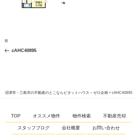
投
過
前
稿
去
cAHC40895
ナ
の
ビ
投
稿
ゲ
ー
シ
沼津市・三島市の不動産のとこならピタットハウス – ゼロ企画
>
cAHC40895
ョ
ン
TOP
オススメ物件
物件検索
不動産売却
スタッフブログ
会社概要
お問い合わせ