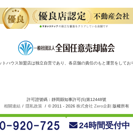
ットハウス加盟店は独立自営であり、各店舗の責任のもと運営をしてお
許可證號碼：靜岡縣知事許可(5)第12448號
相關連結
隱私政策
© 2011 - 2026
株式會社 Zero企劃
版權所有
24時間受付中