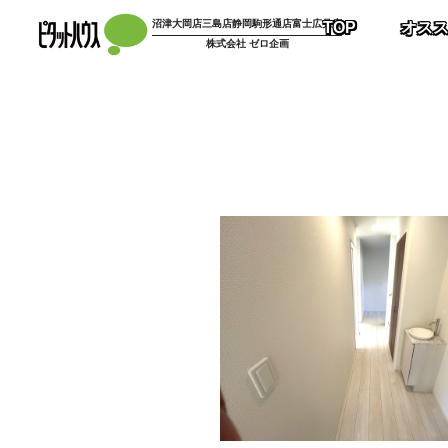
コ
沼津大岡店
三島店
静岡駒形通店
富士広見店
TOP
オス
ン
株式会社 ゼロ企画
テ
ン
ツ
へ
ス
キ
ッ
プ