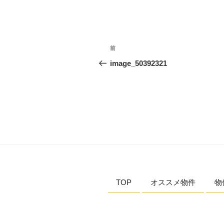
投
過
前
稿
去
image_50392321
の
ナ
投
ビ
稿
ゲ
ー
シ
ョ
TOP
オススメ物件
物
ン