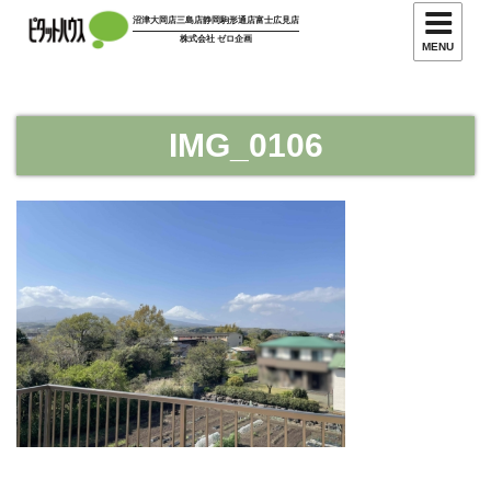
コ
沼津大岡店
三島店
静岡駒形通店
富士広見店
ン
株式会社 ゼロ企画
MENU
テ
ン
ツ
IMG_0106
へ
ス
キ
ッ
プ