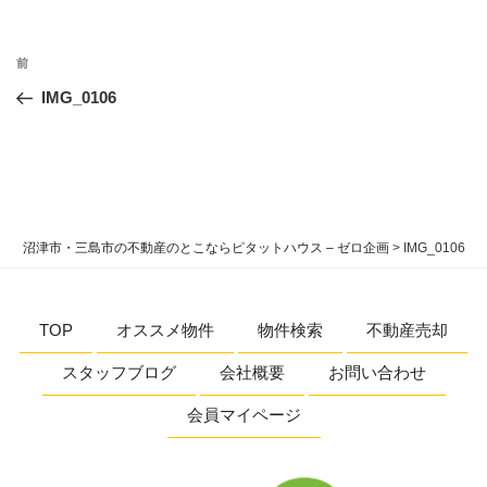
投
過
前
稿
去
IMG_0106
ナ
の
ビ
投
稿
ゲ
ー
シ
沼津市・三島市の不動産のとこならピタットハウス – ゼロ企画
>
IMG_0106
ョ
ン
TOP
オススメ物件
物件検索
不動産売却
スタッフブログ
会社概要
お問い合わせ
会員マイページ