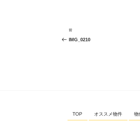
投
過
前
稿
去
IMG_0210
の
ナ
投
ビ
稿
ゲ
ー
シ
ョ
TOP
オススメ物件
物
ン