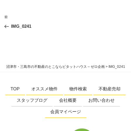
投
過
前
稿
去
IMG_0241
ナ
の
ビ
投
稿
ゲ
ー
シ
沼津市・三島市の不動産のとこならピタットハウス – ゼロ企画
>
IMG_0241
ョ
ン
TOP
オススメ物件
物件検索
不動産売却
スタッフブログ
会社概要
お問い合わせ
会員マイページ