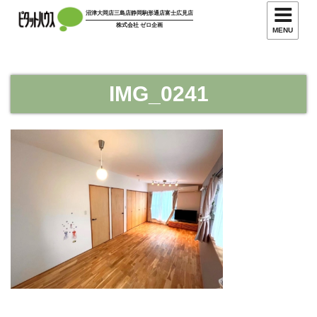
コ
沼津大岡店
三島店
静岡駒形通店
富士広見店
ン
株式会社 ゼロ企画
MENU
テ
ン
ツ
IMG_0241
へ
ス
キ
ッ
プ