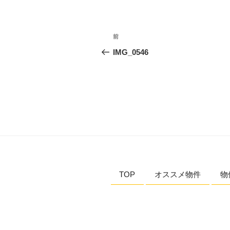
投
過
前
稿
去
IMG_0546
の
ナ
投
ビ
稿
ゲ
ー
シ
ョ
TOP
オススメ物件
物
ン