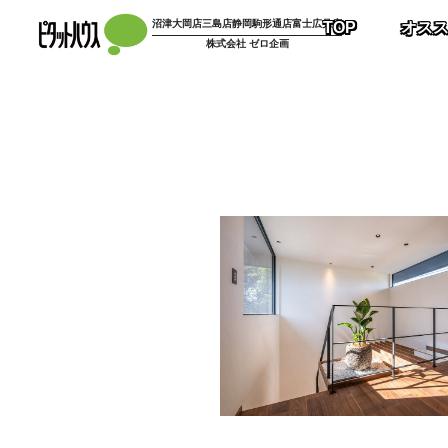
コ
沼津大岡店
三島店
静岡駒形通店
富士広見店
TOP
オス
ン
株式会社 ゼロ企画
テ
ン
ツ
へ
ス
キ
ッ
プ