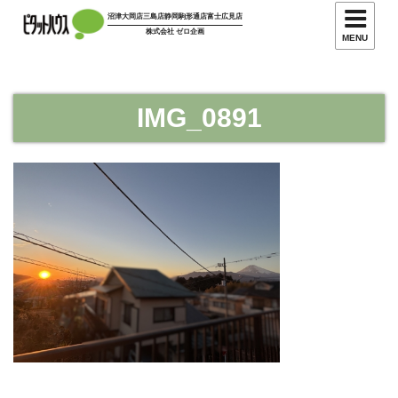
コ
沼津大岡店
三島店
静岡駒形通店
富士広見店
ン
株式会社 ゼロ企画
MENU
テ
ン
ツ
IMG_0891
へ
ス
キ
ッ
プ