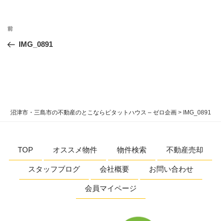
投
過
前
稿
去
IMG_0891
ナ
の
ビ
投
稿
ゲ
ー
シ
沼津市・三島市の不動産のとこならピタットハウス – ゼロ企画
>
IMG_0891
ョ
ン
TOP
オススメ物件
物件検索
不動産売却
スタッフブログ
会社概要
お問い合わせ
会員マイページ