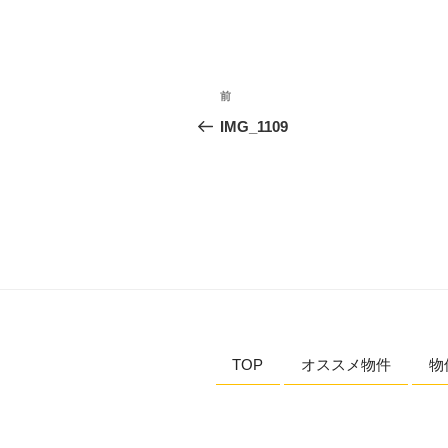
投
過
前
稿
去
IMG_1109
の
ナ
投
ビ
稿
ゲ
ー
シ
ョ
TOP
オススメ物件
物
ン