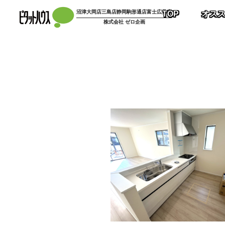
コ
沼津大岡店
三島店
静岡駒形通店
富士広見店
TOP
オス
ン
株式会社 ゼロ企画
テ
ン
ツ
へ
ス
キ
ッ
プ