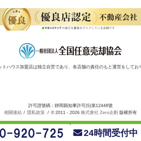
ットハウス加盟店は独立自営であり、各店舗の責任のもと運営をしてお
許可證號碼：靜岡縣知事許可(5)第12448號
相關連結
隱私政策
© 2011 - 2026
株式會社 Zero企劃
版權所有
24時間受付中