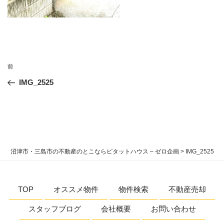
投
過
前
稿
去
IMG_2525
ナ
の
ビ
投
稿
ゲ
ー
シ
沼津市・三島市の不動産のとこならピタットハウス – ゼロ企画
>
IMG_2525
ョ
ン
TOP
オススメ物件
物件検索
不動産売却
スタッフブログ
会社概要
お問い合わせ