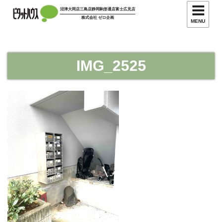
コ
沼津大岡店
三島店
静岡駒形通店
富士広見店
ン
株式会社 ゼロ企画
MENU
テ
ン
ツ
IMG_2525
へ
ス
キ
ッ
プ