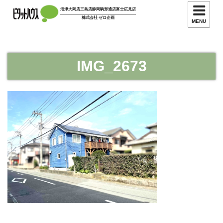
コ
沼津大岡店
三島店
静岡駒形通店
富士広見店
ン
株式会社 ゼロ企画
MENU
テ
ン
ツ
IMG_2673
へ
ス
キ
ッ
プ