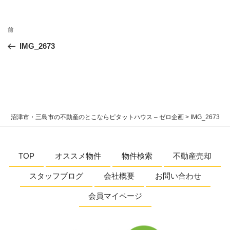
投
過
前
稿
去
IMG_2673
ナ
の
ビ
投
稿
ゲ
ー
シ
沼津市・三島市の不動産のとこならピタットハウス – ゼロ企画
>
IMG_2673
ョ
ン
TOP
オススメ物件
物件検索
不動産売却
スタッフブログ
会社概要
お問い合わせ
会員マイページ