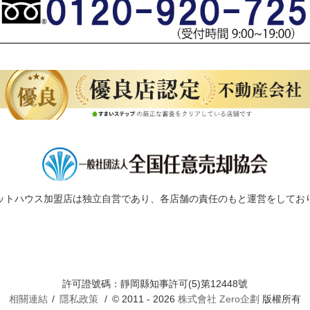
ットハウス加盟店は独立自営であり、各店舗の責任のもと運営をしてお
許可證號碼：靜岡縣知事許可(5)第12448號
相關連結
隱私政策
© 2011 - 2026
株式會社 Zero企劃
版權所有