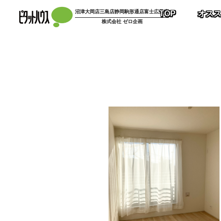
コ
沼津大岡店
三島店
静岡駒形通店
富士広見店
TOP
オス
ン
株式会社 ゼロ企画
テ
ン
ツ
へ
ス
キ
ッ
プ