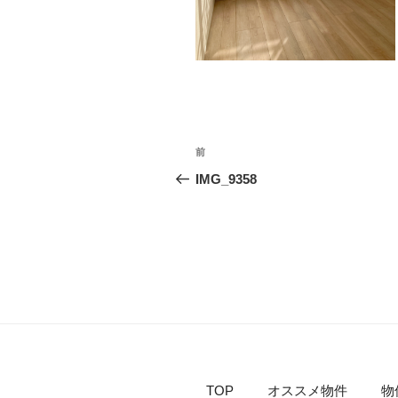
投
過
前
稿
去
IMG_9358
の
ナ
投
ビ
稿
ゲ
ー
シ
ョ
TOP
オススメ物件
物