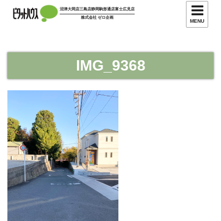
コ
沼津大岡店
三島店
静岡駒形通店
富士広見店
ン
株式会社 ゼロ企画
MENU
テ
ン
ツ
IMG_9368
へ
ス
キ
ッ
プ