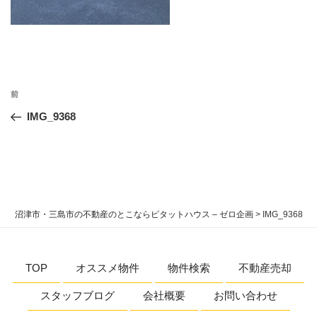
投
過
前
稿
去
IMG_9368
ナ
の
ビ
投
稿
ゲ
ー
シ
沼津市・三島市の不動産のとこならピタットハウス – ゼロ企画
>
IMG_9368
ョ
ン
TOP
オススメ物件
物件検索
不動産売却
スタッフブログ
会社概要
お問い合わせ