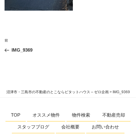
投
過
前
稿
去
IMG_9369
ナ
の
ビ
投
稿
ゲ
ー
シ
沼津市・三島市の不動産のとこならピタットハウス – ゼロ企画
>
IMG_9369
ョ
ン
TOP
オススメ物件
物件検索
不動産売却
スタッフブログ
会社概要
お問い合わせ