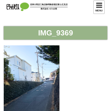
コ
沼津大岡店
三島店
静岡駒形通店
富士広見店
ン
株式会社 ゼロ企画
MENU
テ
ン
ツ
IMG_9369
へ
ス
キ
ッ
プ