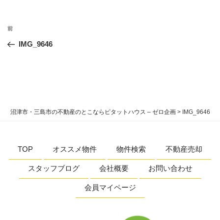
投
過
前
稿
去
IMG_9646
ナ
の
ビ
投
稿
ゲ
ー
シ
沼津市・三島市の不動産のとこならピタットハウス – ゼロ企画
>
IMG_9646
ョ
ン
TOP
オススメ物件
物件検索
不動産売却
スタッフブログ
会社概要
お問い合わせ
会員マイページ