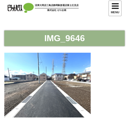
コ
沼津大岡店
三島店
静岡駒形通店
富士広見店
ン
株式会社 ゼロ企画
MENU
テ
ン
ツ
IMG_9646
へ
ス
キ
ッ
プ