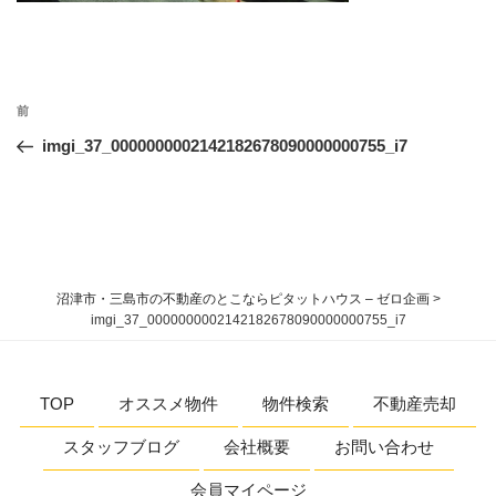
投
過
前
稿
去
imgi_37_0000000002142182678090000000755_i7
ナ
の
ビ
投
稿
ゲ
ー
シ
沼津市・三島市の不動産のとこならピタットハウス – ゼロ企画
>
ョ
imgi_37_0000000002142182678090000000755_i7
ン
TOP
オススメ物件
物件検索
不動産売却
スタッフブログ
会社概要
お問い合わせ
会員マイページ