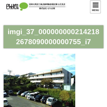
コ
沼津大岡店
三島店
静岡駒形通店
富士広見店
ン
株式会社 ゼロ企画
MENU
テ
ン
ツ
imgi_37_000000000214218
へ
ス
2678090000000755_i7
キ
ッ
プ