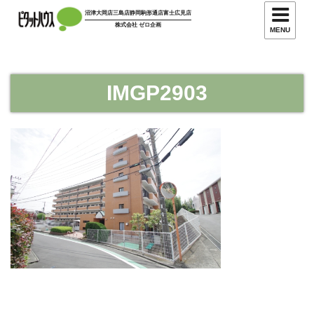
コ
沼津大岡店
三島店
静岡駒形通店
富士広見店
ン
株式会社 ゼロ企画
MENU
テ
ン
ツ
IMGP2903
へ
ス
キ
ッ
プ