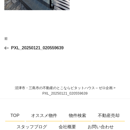
投
過
前
稿
去
PXL_20250121_020559639
ナ
の
ビ
投
稿
ゲ
ー
シ
沼津市・三島市の不動産のとこならピタットハウス – ゼロ企画
>
ョ
PXL_20250121_020559639
ン
TOP
オススメ物件
物件検索
不動産売却
スタッフブログ
会社概要
お問い合わせ