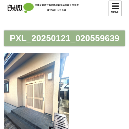
コ
沼津大岡店
三島店
静岡駒形通店
富士広見店
ン
株式会社 ゼロ企画
MENU
テ
ン
ツ
PXL_20250121_020559639
へ
ス
キ
ッ
プ