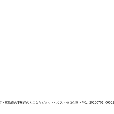
市・三島市の不動産のとこならピタットハウス – ゼロ企画
>
PXL_20250701_0605