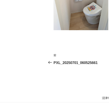
投
過
前
稿
去
PXL_20250701_060525661
の
ナ
投
ビ
稿
ゲ
ー
沼津
シ