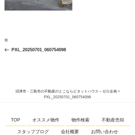
投
過
前
稿
去
PXL_20250701_060754098
ナ
の
ビ
投
稿
ゲ
ー
シ
沼津市・三島市の不動産のとこならピタットハウス – ゼロ企画
>
ョ
PXL_20250701_060754098
ン
TOP
オススメ物件
物件検索
不動産売却
スタッフブログ
会社概要
お問い合わせ