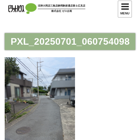
コ
沼津大岡店
三島店
静岡駒形通店
富士広見店
ン
株式会社 ゼロ企画
MENU
テ
ン
ツ
PXL_20250701_060754098
へ
ス
キ
ッ
プ