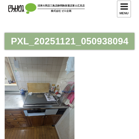
コ
沼津大岡店
三島店
静岡駒形通店
富士広見店
ン
株式会社 ゼロ企画
MENU
テ
ン
ツ
PXL_20251121_050938094
へ
ス
キ
ッ
プ