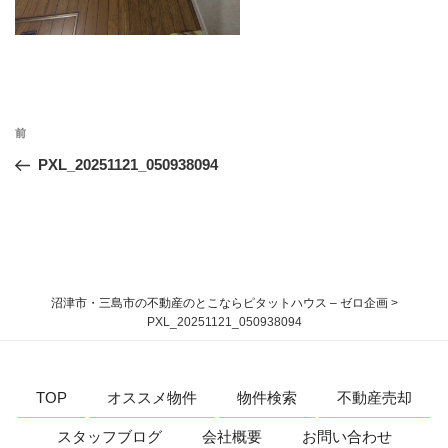
投
過
前
稿
去
PXL_20251121_050938094
ナ
の
ビ
投
稿
ゲ
ー
シ
沼津市・三島市の不動産のとこならピタットハウス – ゼロ企画
>
ョ
PXL_20251121_050938094
ン
TOP
オススメ物件
物件検索
不動産売却
スタッフブログ
会社概要
お問い合わせ