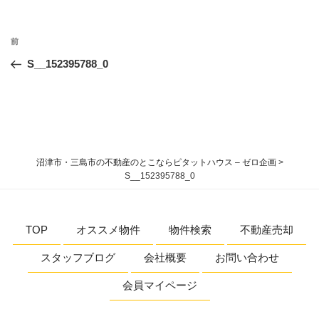
投
過
前
稿
去
S__152395788_0
ナ
の
ビ
投
稿
ゲ
ー
シ
沼津市・三島市の不動産のとこならピタットハウス – ゼロ企画
>
ョ
S__152395788_0
ン
TOP
オススメ物件
物件検索
不動産売却
スタッフブログ
会社概要
お問い合わせ
会員マイページ