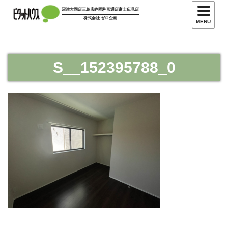
コ
沼津大岡店
三島店
静岡駒形通店
富士広見店
ン
株式会社 ゼロ企画
MENU
テ
ン
ツ
S__152395788_0
へ
ス
キ
ッ
プ