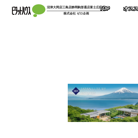
コ
沼津大岡店
三島店
静岡駒形通店
富士広見店
TOP
オス
ン
株式会社 ゼロ企画
テ
ン
ツ
へ
ス
キ
ッ
プ