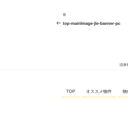
投
過
前
稿
去
top-mainImage-jle-banner-pc
の
ナ
投
ビ
稿
ゲ
ー
沼津
シ
ョ
TOP
オススメ物件
物
ン