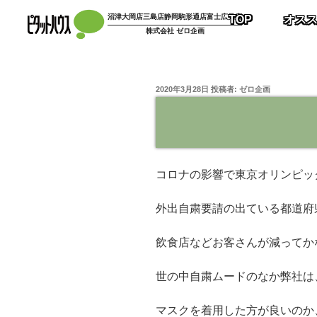
コ
沼津大岡店
三島店
静岡駒形通店
富士広見店
TOP
オス
ン
株式会社 ゼロ企画
テ
ン
ツ
投
2020年3月28日
投稿者:
ゼロ企画
へ
稿
ス
日:
キ
ッ
プ
コロナの影響で東京オリンピッ
外出自粛要請の出ている都道府
飲食店などお客さんが減ってか
世の中自粛ムードのなか弊社は
マスクを着用した方が良いのか