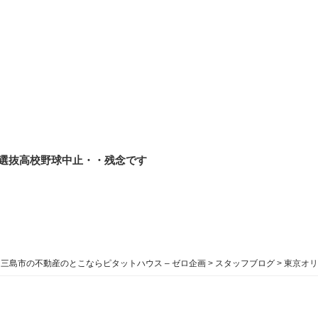
選抜高校野球中止・・残念です
三島市の不動産のとこならピタットハウス – ゼロ企画
>
スタッフブログ
>
東京オリ