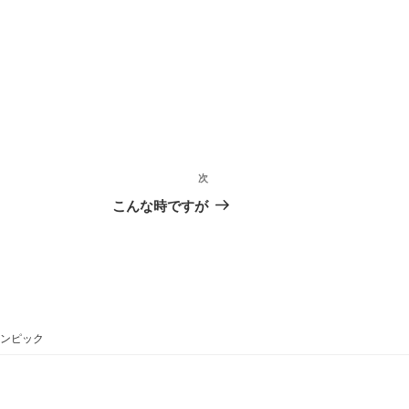
次
次
の
こんな時ですが
投
稿
ンピック