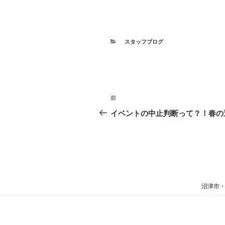
カ
スタッフブログ
テ
ゴ
リ
ー
投
過
前
稿
去
イベントの中止判断って？！春の
の
ナ
投
ビ
稿
ゲ
ー
沼津市・
シ
ョ