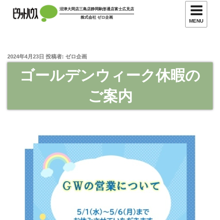
沼津大岡店
三島店
静岡駒形通店
富士広見店
株式会社 ゼロ企画
MENU
2024年4月23日
投稿者:
ゼロ企画
ゴールデンウィーク休暇の
ご案内